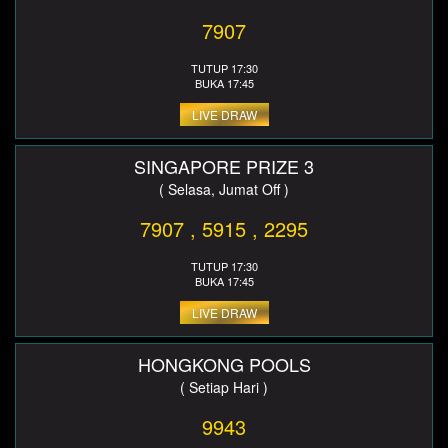
7907
TUTUP 17:30
BUKA 17:45
LIVE DRAW
SINGAPORE PRIZE 3
( Selasa, Jumat Off )
7907 , 5915 , 2295
TUTUP 17:30
BUKA 17:45
LIVE DRAW
HONGKONG POOLS
( Setiap Hari )
9943