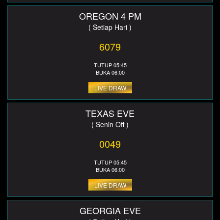
OREGON 4 PM
( Setiap Hari )
6079
TUTUP 05:45
BUKA 06:00
LIVE DRAW
TEXAS EVE
( Senin Off )
0049
TUTUP 05:45
BUKA 06:00
LIVE DRAW
GEORGIA EVE