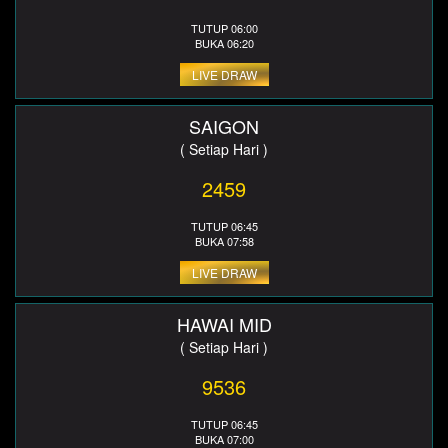
TUTUP 06:00
BUKA 06:20
LIVE DRAW
SAIGON
( Setiap Hari )
2459
TUTUP 06:45
BUKA 07:58
LIVE DRAW
HAWAI MID
( Setiap Hari )
9536
TUTUP 06:45
BUKA 07:00