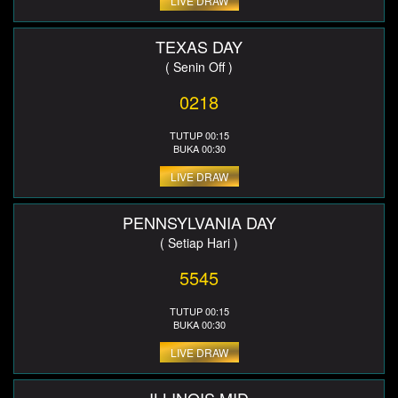
LIVE DRAW
TEXAS DAY
( Senin Off )
0218
TUTUP 00:15
BUKA 00:30
LIVE DRAW
PENNSYLVANIA DAY
( Setiap Hari )
5545
TUTUP 00:15
BUKA 00:30
LIVE DRAW