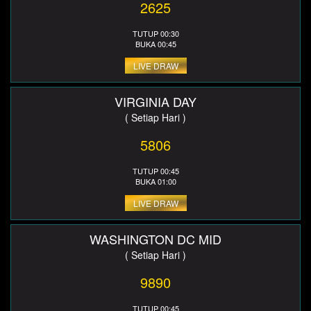
2625
TUTUP 00:30
BUKA 00:45
LIVE DRAW
VIRGINIA DAY
( Setiap Hari )
5806
TUTUP 00:45
BUKA 01:00
LIVE DRAW
WASHINGTON DC MID
( Setiap Hari )
9890
TUTUP 00:45