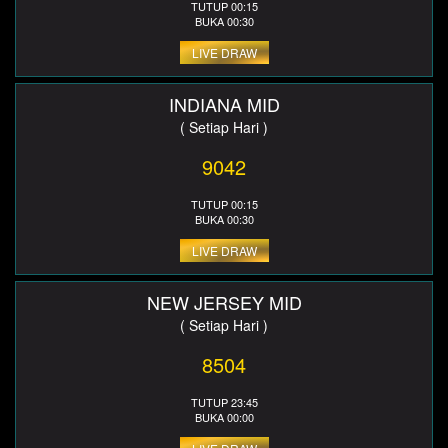
TUTUP 00:15
BUKA 00:30
LIVE DRAW
INDIANA MID
( Setiap Hari )
9042
TUTUP 00:15
BUKA 00:30
LIVE DRAW
NEW JERSEY MID
( Setiap Hari )
8504
TUTUP 23:45
BUKA 00:00