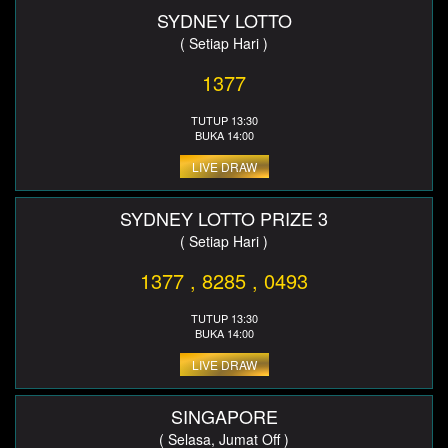
SYDNEY LOTTO
( Setiap Hari )
1377
TUTUP 13:30
BUKA 14:00
LIVE DRAW
SYDNEY LOTTO PRIZE 3
( Setiap Hari )
1377 , 8285 , 0493
TUTUP 13:30
BUKA 14:00
LIVE DRAW
SINGAPORE
( Selasa, Jumat Off )