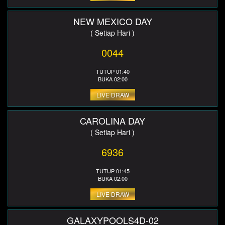
NEW MEXICO DAY
( Setiap Hari )
0044
TUTUP 01:40
BUKA 02:00
LIVE DRAW
CAROLINA DAY
( Setiap Hari )
6936
TUTUP 01:45
BUKA 02:00
LIVE DRAW
GALAXYPOOLS4D-02