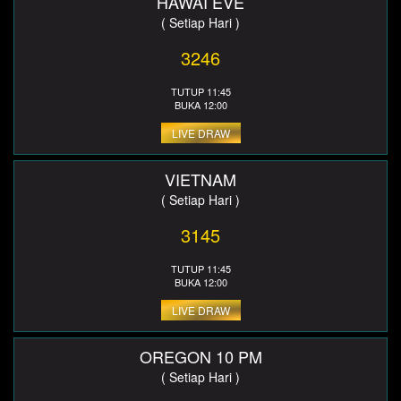
HAWAI EVE
( Setiap Hari )
3246
TUTUP 11:45
BUKA 12:00
LIVE DRAW
VIETNAM
( Setiap Hari )
3145
TUTUP 11:45
BUKA 12:00
LIVE DRAW
OREGON 10 PM
( Setiap Hari )